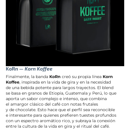
KoRn —
Korn Koffee
Finalmente, la banda
KoRn
creó su propia línea
Korn
Koffee
, inspirada en la vida de gira y en la necesidad
de una bebida potente para largos trayectos. El blend
se basa en granos de Etiopía, Guatemala y Perú, lo que
aporta un sabor complejo e intenso, que combina
el amargor clásico del café con notas frutales
y de chocolate. Esto hace que el perfil sea reconocible
e interesante para quienes prefieren tuestes profundos
con un espectro aromático rico, y subraya la conexión
entre la cultura de la vida en gira y el ritual del café.