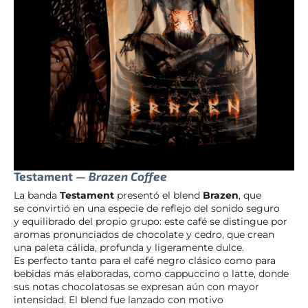
Testament —
Brazen Coffee
La banda
Testament
presentó el blend
Brazen
, que
se convirtió en una especie de reflejo del sonido seguro
y equilibrado del propio grupo: este café se distingue por
aromas pronunciados de chocolate y cedro, que crean
una paleta cálida, profunda y ligeramente dulce.
Es perfecto tanto para el café negro clásico como para
bebidas más elaboradas, como cappuccino o latte, donde
sus notas chocolatosas se expresan aún con mayor
intensidad. El blend fue lanzado con motivo