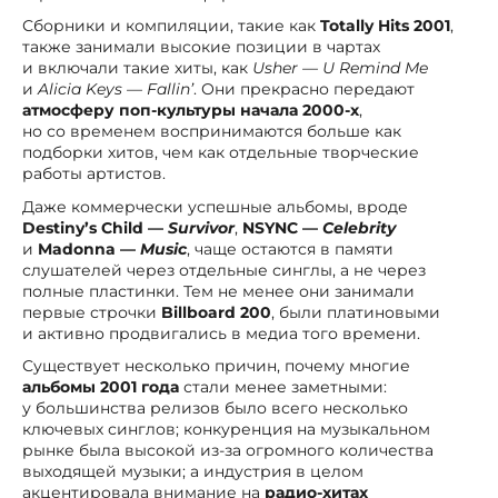
Сборники и компиляции, такие как
Totally Hits 2001
,
также занимали высокие позиции в чартах
и включали такие хиты, как
Usher — U Remind Me
и
Alicia Keys — Fallin’
. Они прекрасно передают
атмосферу поп-культуры начала 2000-х
,
но со временем воспринимаются больше как
подборки хитов, чем как отдельные творческие
работы артистов.
Даже коммерчески успешные альбомы, вроде
Destiny’s Child —
Survivor
,
NSYNC —
Celebrity
и
Madonna —
Music
, чаще остаются в памяти
слушателей через отдельные синглы, а не через
полные пластинки. Тем не менее они занимали
первые строчки
Billboard 200
, были платиновыми
и активно продвигались в медиа того времени.
Существует несколько причин, почему многие
альбомы 2001 года
стали менее заметными:
у большинства релизов было всего несколько
ключевых синглов; конкуренция на музыкальном
рынке была высокой из-за огромного количества
выходящей музыки; а индустрия в целом
акцентировала внимание на
радио-хитах