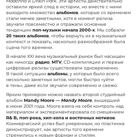
Madonna
и
Linkin Park
. Эти артисты действительно
оставили яркий след в истории, но вместе с ними
выходило множество
альбомов
, которые со временем
стали менее заметными, хотя в момент релиза
звучали повсеместно и отражали основные
тенденции
поп-музыки начала 2000-х
. Мы собрали
20 таких альбомов
, чтобы вернуть их в музыкальный
контекст и показать, насколько разнообразной была
сцена того времени.
В начале XXI века музыкальный рынок был насыщен
как никогда:
радио
,
MTV
, CD‑компиляции и первые
цифровые релизы существовали одновременно.
В такой ситуации
альбомы
, у которых было всего
несколько заметных хитов, могли быстро «уйти
в тень», даже если звучали современно и свежо.
Ярким примером можно назвать второй студийный
альбом
Mandy Moore —
Mandy Moore
, вышедший
в июне 2001 года. Moore взяла на себя контроль над
материалом и экспериментировала со смешением
R& B, поп-рока, хип-хопа и восточных мотивов
.
Коммерческий успех был умеренным, но пластинка
демонстрирует, как артисты того времени
стремились к новым формам и стилям.