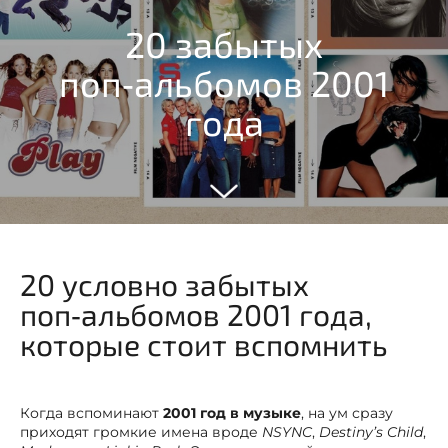
20 забытых
поп‑альбомов 2001
года
20 условно забытых
поп‑альбомов 2001 года,
которые стоит вспомнить
Когда вспоминают
2001 год в музыке
, на ум сразу
приходят громкие имена вроде
NSYNC
,
Destiny’s Child
,