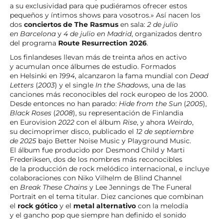
a su exclusividad para que pudiéramos ofrecer estos
pequeños y íntimos shows para vosotros.» Así nacen los
dos
conciertos de The Rasmus
en sala:
2 de julio
en Barcelona
y
4 de julio en Madrid
, organizados dentro
del programa
Route Resurrection 2026
.
Los finlandeses llevan más de treinta años en activo
y acumulan once álbumes de estudio. Formados
en Helsinki en
1994
, alcanzaron la fama mundial con
Dead
Letters
(
2003
) y el single
In the Shadows
, una de las
canciones más reconocibles del rock europeo de los 2000.
Desde entonces no han parado:
Hide from the Sun
(
2005
),
Black Roses
(
2008
), su representación de Finlandia
en Eurovision
2022
con el álbum
Rise
, y ahora
Weirdo
,
su decimoprimer disco, publicado el
12 de septiembre
de 2025
bajo Better Noise Music y Playground Music.
El álbum fue producido por Desmond Child y Marti
Frederiksen, dos de los nombres más reconocibles
de la producción de rock melódico internacional, e incluye
colaboraciones con Niko Vilhelm de Blind Channel
en
Break These Chains
y Lee Jennings de The Funeral
Portrait en el tema titular. Diez canciones que combinan
el
rock gótico
y el
metal alternativo
con la melodía
y el gancho pop que siempre han definido el sonido