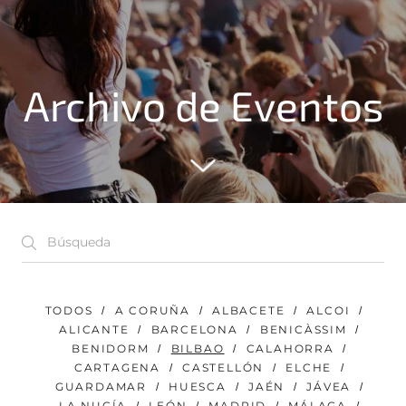
Archivo de Eventos
TODOS
A CORUÑA
ALBACETE
ALCOI
ALICANTE
BARCELONA
BENICÀSSIM
BENIDORM
BILBAO
CALAHORRA
CARTAGENA
CASTELLÓN
ELCHE
GUARDAMAR
HUESCA
JAÉN
JÁVEA
LA NUCÍA
LEÓN
MADRID
MÁLAGA