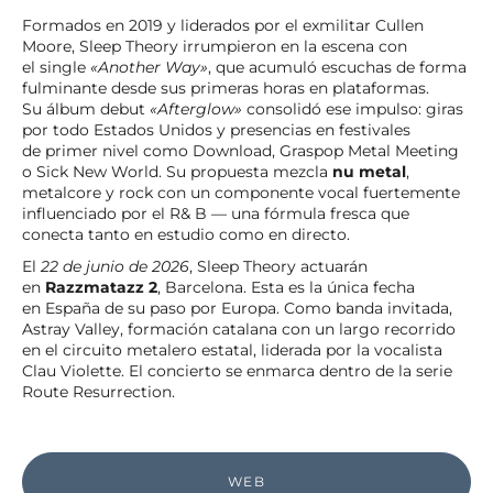
Formados en 2019 y liderados por el exmilitar Cullen
Moore, Sleep Theory irrumpieron en la escena con
el single
«Another Way»
, que acumuló escuchas de forma
fulminante desde sus primeras horas en plataformas.
Su álbum debut
«Afterglow»
consolidó ese impulso: giras
por todo Estados Unidos y presencias en festivales
de primer nivel como Download, Graspop Metal Meeting
o Sick New World. Su propuesta mezcla
nu metal
,
metalcore y rock con un componente vocal fuertemente
influenciado por el R& B — una fórmula fresca que
conecta tanto en estudio como en directo.
El
22 de junio de 2026
, Sleep Theory actuarán
en
Razzmatazz 2
, Barcelona. Esta es la única fecha
en España de su paso por Europa. Como banda invitada,
Astray Valley, formación catalana con un largo recorrido
en el circuito metalero estatal, liderada por la vocalista
Clau Violette. El concierto se enmarca dentro de la serie
Route Resurrection.
WEB