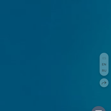
ES
EN
RU