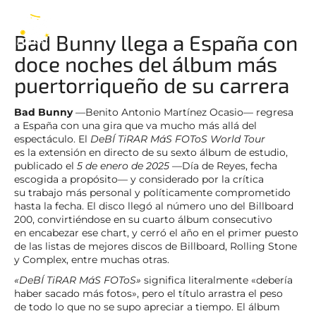
Bad Bunny
ES
Bad Bunny llega a España con
doce noches del álbum más
puertorriqueño de su carrera
Bad Bunny
—Benito Antonio Martínez Ocasio— regresa
a España con una gira que va mucho más allá del
espectáculo. El
DeBÍ TiRAR MáS FOToS World Tour
es la extensión en directo de su sexto álbum de estudio,
publicado el
5 de enero de 2025
—Día de Reyes, fecha
escogida a propósito— y considerado por la crítica
su trabajo más personal y políticamente comprometido
hasta la fecha. El disco llegó al número uno del Billboard
200, convirtiéndose en su cuarto álbum consecutivo
en encabezar ese chart, y cerró el año en el primer puesto
de las listas de mejores discos de Billboard, Rolling Stone
y Complex, entre muchas otras.
«DeBÍ TiRAR MáS FOToS»
significa literalmente «debería
haber sacado más fotos», pero el título arrastra el peso
de todo lo que no se supo apreciar a tiempo. El álbum