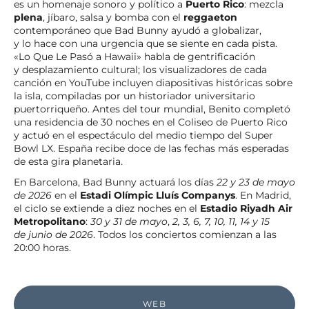
es un homenaje sonoro y político a
Puerto Rico
: mezcla
plena
, jíbaro, salsa y bomba con el
reggaeton
contemporáneo que Bad Bunny ayudó a globalizar,
y lo hace con una urgencia que se siente en cada pista.
«Lo Que Le Pasó a Hawaii» habla de gentrificación
y desplazamiento cultural; los visualizadores de cada
canción en YouTube incluyen diapositivas históricas sobre
la isla, compiladas por un historiador universitario
puertorriqueño. Antes del tour mundial, Benito completó
una residencia de 30 noches en el Coliseo de Puerto Rico
y actuó en el espectáculo del medio tiempo del Super
Bowl LX. España recibe doce de las fechas más esperadas
de esta gira planetaria.
En Barcelona, Bad Bunny actuará los días
22 y 23 de mayo
de 2026
en el
Estadi Olímpic Lluís Companys
. En Madrid,
el ciclo se extiende a diez noches en el
Estadio Riyadh Air
Metropolitano
:
30 y 31 de mayo
,
2, 3, 6, 7, 10, 11, 14 y 15
de junio de 2026
. Todos los conciertos comienzan a las
20:00 horas.
WEB