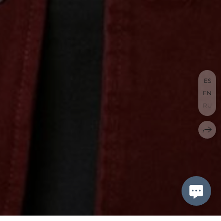
ES
EN
RU