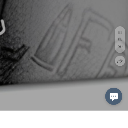
ES
EN
RU