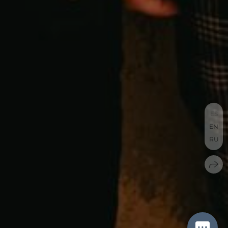
ES
EN
RU