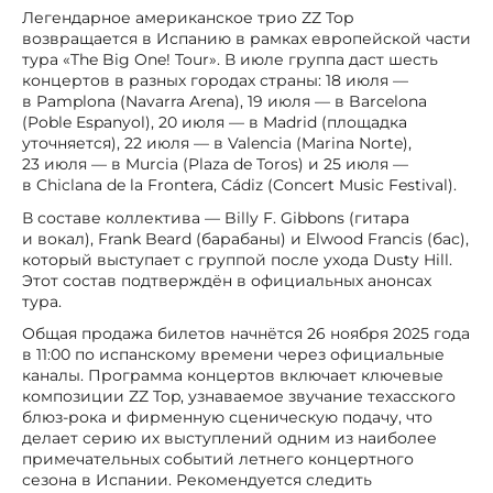
Легендарное американское трио ZZ Top
возвращается в Испанию в рамках европейской части
тура «The Big One! Tour». В июле группа даст шесть
концертов в разных городах страны: 18 июля —
в Pamplona (Navarra Arena), 19 июля — в Barcelona
(Poble Espanyol), 20 июля — в Madrid (площадка
уточняется), 22 июля — в Valencia (Marina Norte),
23 июля — в Murcia (Plaza de Toros) и 25 июля —
в Chiclana de la Frontera, Cádiz (Concert Music Festival).
В составе коллектива — Billy F. Gibbons (гитара
и вокал), Frank Beard (барабаны) и Elwood Francis (бас),
который выступает с группой после ухода Dusty Hill.
Этот состав подтверждён в официальных анонсах
тура.
Общая продажа билетов начнётся 26 ноября 2025 года
в 11:00 по испанскому времени через официальные
каналы. Программа концертов включает ключевые
композиции ZZ Top, узнаваемое звучание техасского
блюз-рока и фирменную сценическую подачу, что
делает серию их выступлений одним из наиболее
примечательных событий летнего концертного
сезона в Испании. Рекомендуется следить