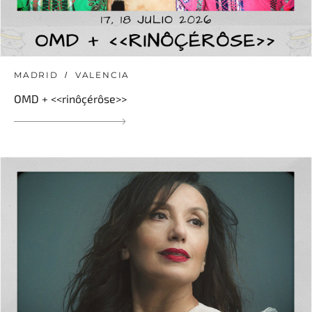
MADRID
VALENCIA
OMD + <<rinôçérôse>>