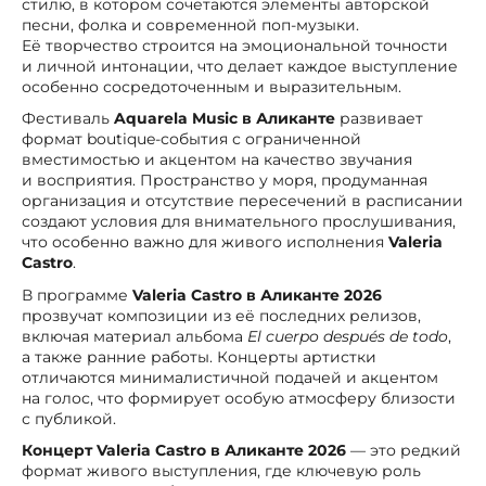
стилю, в котором сочетаются элементы авторской
песни, фолка и современной поп-музыки.
Её творчество строится на эмоциональной точности
и личной интонации, что делает каждое выступление
особенно сосредоточенным и выразительным.
Фестиваль
Aquarela Music в Аликанте
развивает
формат boutique-события с ограниченной
вместимостью и акцентом на качество звучания
и восприятия. Пространство у моря, продуманная
организация и отсутствие пересечений в расписании
создают условия для внимательного прослушивания,
что особенно важно для живого исполнения
Valeria
Castro
.
В программе
Valeria Castro в Аликанте 2026
прозвучат композиции из её последних релизов,
включая материал альбома
El cuerpo después de todo
,
а также ранние работы. Концерты артистки
отличаются минималистичной подачей и акцентом
на голос, что формирует особую атмосферу близости
с публикой.
Концерт Valeria Castro в Аликанте 2026
— это редкий
формат живого выступления, где ключевую роль