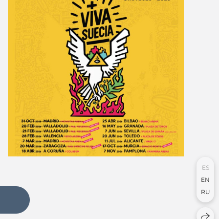
ES
EN
RU