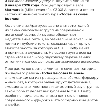
и
психоделическому року
, выступит в Аликанте
9 января 2026 года
. Концерт пройдет в зале
Marmarela
(Mlle. Levante 14, 03 001 Alicante) и станет
частью их национального тура
«Todas las cosas
buenas»
.
Коллектив из Аранхуэса давно считается одной
из самых самобытных групп на современной
испанской сцене. Их музыка объединяет
медитативные ритмы, выразительные вокальные
линии и глубокие тексты, создавая характерную
атмосферность, за которую Rufus T. Firefly ценят
и критики, и слушатели. На сцене группа всегда
стремится к цельному звуковому переживанию:
от тонких нюансов до ярких динамических всплесков.
Программа концерта в Аликанте сочетает материал
последнего релиза
«Todas las cosas buenas»
с композициями из предыдущих альбомов, формируя
живой сет, в котором балансируют детализация,
эмоциональная честность и фирменный звук группы.
Такой формат делает выступления Rufus T. Firefly
особенно привлекательными для поклонников
современного
инди-рока
и атмосферных концертов
в клубах.