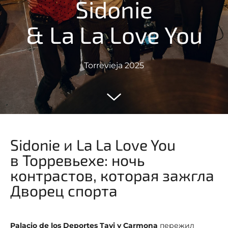
Sidonie
& La La Love You
Torrevieja 2025
Sidonie и La La Love You
в Торревьехе: ночь
контрастов, которая зажгла
Дворец спорта
Palacio de los Deportes Tavi y Carmona
пережил