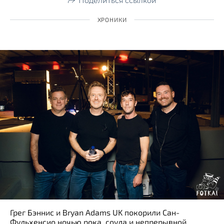
Поделиться ссылкой
ХРОНИКИ
Грег Бэннис и Bryan Adams UK покорили Сан-
Фульхенсио ночью рока, соула и непрерывной