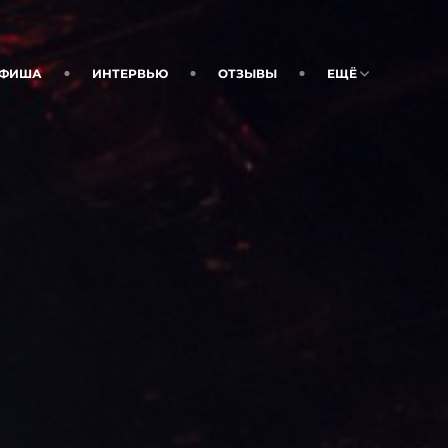
ФИША
ИНТЕРВЬЮ
ОТЗЫВЫ
ЕЩЁ