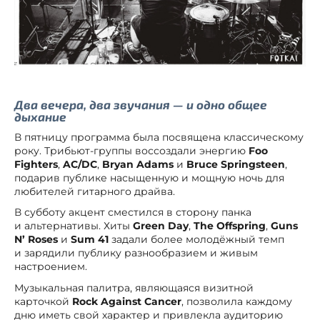
Два вечера, два звучания — и одно общее
дыхание
В пятницу программа была посвящена классическому
року. Трибьют-группы воссоздали энергию
Foo
Fighters
,
AC/DC
,
Bryan Adams
и
Bruce Springsteen
,
подарив публике насыщенную и мощную ночь для
любителей гитарного драйва.
В субботу акцент сместился в сторону панка
и альтернативы. Хиты
Green Day
,
The Offspring
,
Guns
N’ Roses
и
Sum 41
задали более молодёжный темп
и зарядили публику разнообразием и живым
настроением.
Музыкальная палитра, являющаяся визитной
карточкой
Rock Against Cancer
, позволила каждому
дню иметь свой характер и привлекла аудиторию