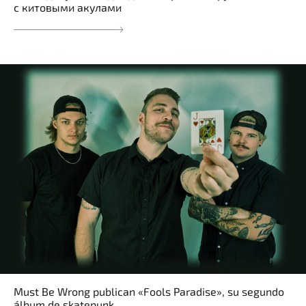
с китовыми акулами
Must Be Wrong publican «Fools Paradise», su segundo
álbum de skatepunk