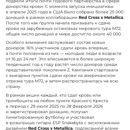
подвели итоги почти годового партнёрства в сфере
донорства крови. С момента запуска инициативы
в
апреле 2025 года
в США было собрано более 25 000
донаций в рамках коллаборации
Red Cross x Metallica
.
После того как группа начала призывать к сдаче
крови на зарубежных остановках мирового тура
M72
,
общее число донаций в мире достигло около 40 000.
Особого внимания заслуживает состав новых
доноров: 16% участников сдали кровь впервые,
а почти половина из них — молодые люди в возрасте
от 16 до 24 лет. Это вписывается в более широкую
тенденцию: год к году растёт число доноров среди
представителей поколения Z. Кампания стартовала
с выездных пунктов сдачи крови на американском
отрезке тура M72, а затем распространилась на всю
страну.
В рамках акции каждый, кто сдал кровь или
тромбоциты на любом пункте Красного Креста
в период с
29 июля 2025
по
28 февраля 2026
и зарегистрировал донацию, получал
лимитированную футболку и участвовал
в розыгрыше гитары ESP Snakebyte с эксклюзивным
дизайном
Red Cross x Metallica
, подписанной всеми