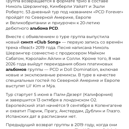
Группа возвращается в формате трио в составе
Николь Шерзингер, Кимберли Уайатт и Эшли
Робертс. 53-дневный тур под названием «PCD Forever»
пройдёт по Северной Америке, Европе
и Великобритании и приурочен к 20-летию
дебютного
альбома PCD
.
Вместе с объявлением о туре группа выпустила
новый
сингл «Club Song»
— первую запись со времён
трека «React» 2019 года. Песня написана Николь
Шерзингер совместно с продюсером Майком
Сабатом, Кэролайн Айлин и Солли. Кроме того, 8 мая
2026 года выйдут переиздания обоих платиновых
альбомов
группы — PCD и Doll Domination, включая
новые и эксклюзивные ремиксы. В туре в качестве
специальных гостей по Северной Америке и Европе
выступят Lil' Kim и Mýa.
Тур стартует 5 июня в Палм-Дезерт (Калифорния)
и завершится 13 октября в лондонском O2.
Европейский этап начнётся 9 сентября в Копенгагене
и охватит Париж, Прагу, Амстердам, Дублин и Глазго.
Испанских дат в расписании нет.
Предыдущий возврат группы в 2019 году, когда они