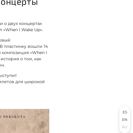
 концерты
и о двух концертах
 «When I Wake Up».
ервый
 В пластинку вошли 14
ая композиция «When I
история о том, как
н.
выступит
билетов для широкой
ES
EN
RU