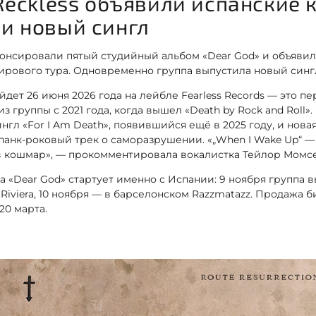
 Reckless объявили испанские
и новый сингл
онсировали пятый студийный альбом «Dear God» и объявил
ирового тура. Одновременно группа выпустила новый сингл
йдет 26 июня 2026 года на лейбле Fearless Records — это п
группы с 2021 года, когда вышел «Death by Rock and Roll».
ингл «For I Am Death», появившийся ещё в 2025 году, и нов
панк-роковый трек о саморазрушении. «„When I Wake Up“ — 
в кошмар», — прокомментировала вокалистка Тейлор Момсе
а «Dear God» стартует именно с Испании: 9 ноября группа 
 Riviera, 10 ноября — в барселонском Razzmatazz. Продажа 
20 марта.