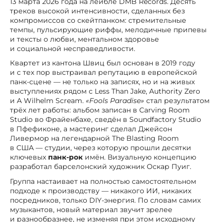
13 марта 2026 года на лейбле DMB Records. Десять
треков высокой интенсивности, сделанных без
компромиссов со скейтпанком: стремительные
темпы, пульсирующие риффы, мелодичные припевы
и тексты о любви, ментальном здоровье
и социальной несправедливости.
Квартет из кантона Швиц был основан в 2019 году
и с тех пор выстраивал репутацию в европейской
панк-сцене — не только на записях, но и на живых
выступлениях рядом с Less Than Jake, Authority Zero
и A Wilhelm Scream.
«Fools Paradise»
стал результатом
трёх лет работы: альбом записан в Carving Room
Studio во Фрайенбахе, сведён в Soundfactory Studio
в Пфефиконе, а мастеринг сделал Джейсон
Ливермор на легендарной The Blasting Room
в США — студии, через которую прошли десятки
ключевых
панк-рок
имён. Визуальную концепцию
разработал барселонский художник Оскар Пуиг.
Группа настаивает на полностью самостоятельном
подходе к производству — никакого ИИ, никаких
посредников, только DIY-энергия. По словам самих
музыкантов, новый материал звучит зрелее
и разнообразнее, не изменяя при этом исходному