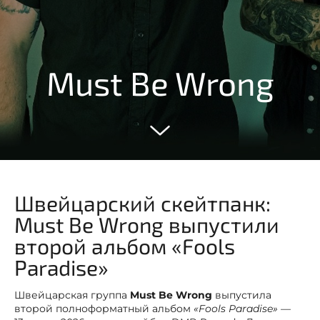
Must Be Wrong
Швейцарский скейтпанк:
Must Be Wrong выпустили
второй альбом «Fools
Paradise»
Швейцарская группа
Must Be Wrong
выпустила
второй полноформатный альбом
«Fools Paradise»
—