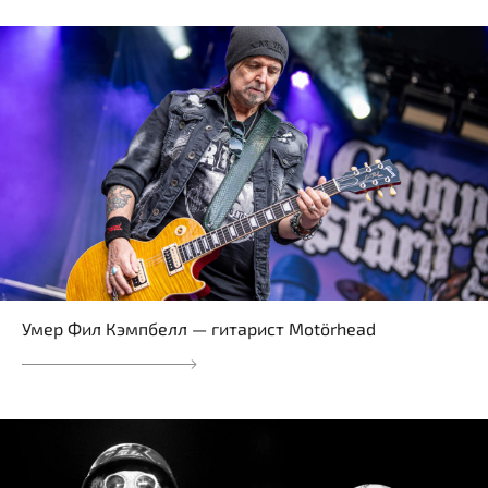
Умер Фил Кэмпбелл — гитарист Motörhead