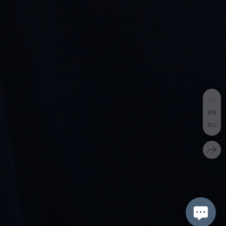
ES
EN
RU