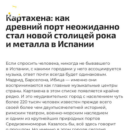
Cartagena
RU
Картахена: как
древний порт неожиданно
стал новой столицей рока
и металла в Испании
Если спросить человека, никогда не бывавшего
в Испании, с какими городами у него ассоциируется
музыка, ответ почти всегда будет одинаковым.
Мадрид, Барселона, Ибица — именно они
воспринимаются как главные музыкальные центры
страны. Картахена в этом списке появляется крайне
редко. И это неудивительно: город с населением чуть
более 220 тысяч человек известен прежде всего
своей более чем двухтысячелетней историей,
римским театром, военно-морским наследием
и одним из крупнейших природных портов
Средиземноморья. Казалось бы, всё здесь говорит
о прошлом. Но именно в этом городе сегодня