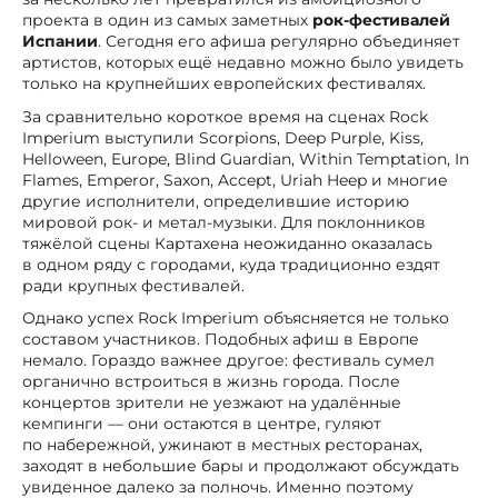
проекта в один из самых заметных
рок-фестивалей
Испании
. Сегодня его афиша регулярно объединяет
артистов, которых ещё недавно можно было увидеть
только на крупнейших европейских фестивалях.
За сравнительно короткое время на сценах Rock
Imperium выступили Scorpions, Deep Purple, Kiss,
Helloween, Europe, Blind Guardian, Within Temptation, In
Flames, Emperor, Saxon, Accept, Uriah Heep и многие
другие исполнители, определившие историю
мировой рок- и метал-музыки. Для поклонников
тяжёлой сцены Картахена неожиданно оказалась
в одном ряду с городами, куда традиционно ездят
ради крупных фестивалей.
Однако успех Rock Imperium объясняется не только
составом участников. Подобных афиш в Европе
немало. Гораздо важнее другое: фестиваль сумел
органично встроиться в жизнь города. После
концертов зрители не уезжают на удалённые
кемпинги — они остаются в центре, гуляют
по набережной, ужинают в местных ресторанах,
заходят в небольшие бары и продолжают обсуждать
увиденное далеко за полночь. Именно поэтому