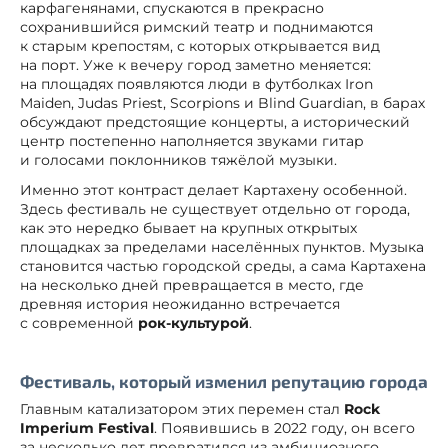
карфагенянами, спускаются в прекрасно
сохранившийся римский театр и поднимаются
к старым крепостям, с которых открывается вид
на порт. Уже к вечеру город заметно меняется:
на площадях появляются люди в футболках Iron
Maiden, Judas Priest, Scorpions и Blind Guardian, в барах
обсуждают предстоящие концерты, а исторический
центр постепенно наполняется звуками гитар
и голосами поклонников тяжёлой музыки.
Именно этот контраст делает Картахену особенной.
Здесь фестиваль не существует отдельно от города,
как это нередко бывает на крупных открытых
площадках за пределами населённых пунктов. Музыка
становится частью городской среды, а сама Картахена
на несколько дней превращается в место, где
древняя история неожиданно встречается
с современной
рок-культурой
.
Фестиваль, который изменил репутацию города
Главным катализатором этих перемен стал
Rock
Imperium Festival
. Появившись в 2022 году, он всего
за несколько лет превратился из амбициозного