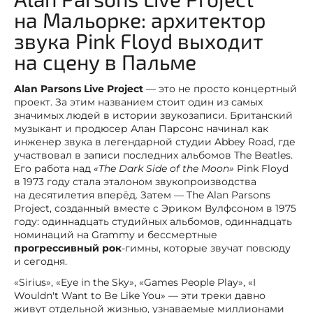
на Мальорке: архитектор
звука Pink Floyd выходит
на сцену в Пальме
Alan Parsons Live Project
— это не просто концертный
проект. За этим названием стоит один из самых
значимых людей в истории звукозаписи. Британский
музыкант и продюсер Алан Парсонс начинал как
инженер звука в легендарной студии Abbey Road, где
участвовал в записи последних альбомов The Beatles.
Его работа над
«The Dark Side of the Moon»
Pink Floyd
в 1973 году стала эталоном звукопроизводства
на десятилетия вперёд. Затем — The Alan Parsons
Project, созданный вместе с Эриком Вулфсоном в 1975
году: одиннадцать студийных альбомов, одиннадцать
номинаций на Grammy и бессмертные
прогрессивный рок
-гимны, которые звучат повсюду
и сегодня.
«Sirius», «Eye in the Sky», «Games People Play», «I
Wouldn't Want to Be Like You» — эти треки давно
живут отдельной жизнью, узнаваемые миллионами