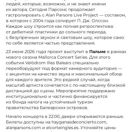
людей, которые, возможно, и не знают имени
их автора. Сегодня Парсонс продолжает
гастролировать с Alan Parsons Live Project — составом,
в котором с 2004 года солирует П. Дж. Олссон.
Каждое шоу строится как полная ретроспектива:
от дебютной пластинки до сольного периода,
с безупречным звуком и световым шоу, которое само
по себе является частью представления.
23 июня 2026 года
проект выступит в
Пальме
в рамках
нового сезона Mallorca Concert Series. Для этого
события Velòdrom Illes Balears специально
переоборудуют под формат камерного аудитория —
с акцентом на качество звука и максимальный обзор
для каждого зрителя. Это редкий случай, когда
масштаб артиста сочетается с по-настоящему близкой
дистанцией до сцены. Мероприятие поддержано
институционально и частично финансируется
из Фонда налога на устойчивый туризм
правительства Балеарских островов.
Начало концерта в 22:00, двери открываются раньше.
Билеты доступны на hayganasdeconcierto.com,
alanparsons.com и elcorteingles.es. Уточняйте цены