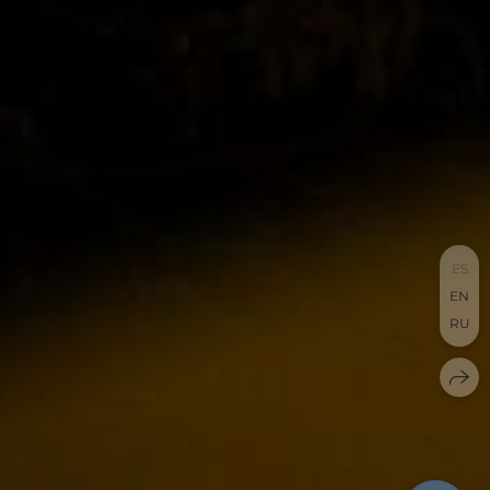
ES
EN
RU