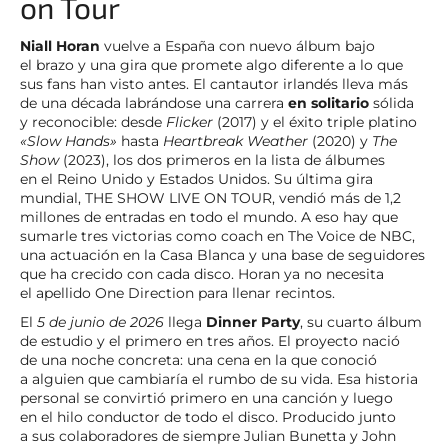
on Tour
Niall Horan
vuelve a España con nuevo álbum bajo
el brazo y una gira que promete algo diferente a lo que
sus fans han visto antes. El cantautor irlandés lleva más
de una década labrándose una carrera
en solitario
sólida
y reconocible: desde
Flicker
(2017) y el éxito triple platino
«Slow Hands»
hasta
Heartbreak Weather
(2020) y
The
Show
(2023), los dos primeros en la lista de álbumes
en el Reino Unido y Estados Unidos. Su última gira
mundial, THE SHOW LIVE ON TOUR, vendió más de 1,2
millones de entradas en todo el mundo. A eso hay que
sumarle tres victorias como coach en The Voice de NBC,
una actuación en la Casa Blanca y una base de seguidores
que ha crecido con cada disco. Horan ya no necesita
el apellido One Direction para llenar recintos.
El
5 de junio de 2026
llega
Dinner Party
, su cuarto álbum
de estudio y el primero en tres años. El proyecto nació
de una noche concreta: una cena en la que conoció
a alguien que cambiaría el rumbo de su vida. Esa historia
personal se convirtió primero en una canción y luego
en el hilo conductor de todo el disco. Producido junto
a sus colaboradores de siempre Julian Bunetta y John