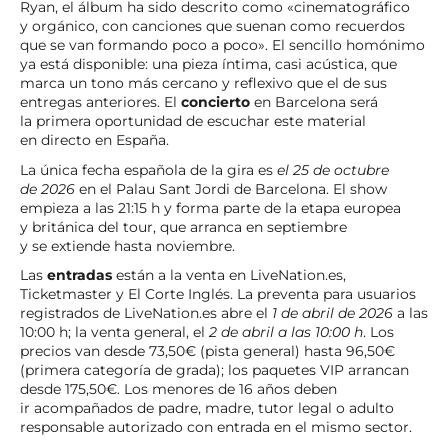
Ryan, el álbum ha sido descrito como «cinematográfico
y orgánico, con canciones que suenan como recuerdos
que se van formando poco a poco». El sencillo homónimo
ya está disponible: una pieza íntima, casi acústica, que
marca un tono más cercano y reflexivo que el de sus
entregas anteriores. El
concierto
en Barcelona será
la primera oportunidad de escuchar este material
en directo en España.
La única fecha española de la gira es
el 25 de octubre
de 2026
en el Palau Sant Jordi de Barcelona. El show
empieza a las 21:15 h y forma parte de la etapa europea
y británica del tour, que arranca en septiembre
y se extiende hasta noviembre.
Las
entradas
están a la venta en LiveNation.es,
Ticketmaster y El Corte Inglés. La preventa para usuarios
registrados de LiveNation.es abre el
1 de abril de 2026
a las
10:00 h; la venta general, el
2 de abril a las 10:00 h
. Los
precios van desde 73,50€ (pista general) hasta 96,50€
(primera categoría de grada); los paquetes VIP arrancan
desde 175,50€. Los menores de 16 años deben
ir acompañados de padre, madre, tutor legal o adulto
responsable autorizado con entrada en el mismo sector.