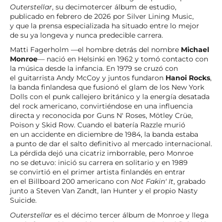
Outerstellar
, su decimotercer álbum de estudio,
publicado en febrero de 2026 por Silver Lining Music,
y que la prensa especializada ha situado entre lo mejor
de su ya longeva y nunca predecible carrera.
Matti Fagerholm —el hombre detrás del nombre
Michael
Monroe
— nació en Helsinki en 1962 y tomó contacto con
la música desde la infancia. En 1979 se cruzó con
el guitarrista Andy McCoy y juntos fundaron
Hanoi Rocks
,
la banda finlandesa que fusionó el glam de los New York
Dolls con el punk callejero británico y la energía desatada
del rock americano, convirtiéndose en una influencia
directa y reconocida por Guns N' Roses, Mötley Crüe,
Poison y Skid Row. Cuando el batería Razzle murió
en un accidente en diciembre de 1984, la banda estaba
a punto de dar el salto definitivo al mercado internacional.
La pérdida dejó una cicatriz imborrable, pero Monroe
no se detuvo: inició su carrera en solitario y en 1989
se convirtió en el primer artista finlandés en entrar
en el Billboard 200 americano con
Not Fakin' It
, grabado
junto a Steven Van Zandt, Ian Hunter y el propio Nasty
Suicide.
Outerstellar
es el décimo tercer álbum de Monroe y llega