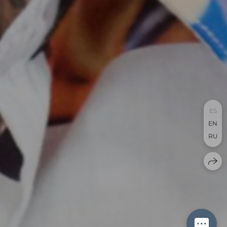
ES
EN
RU