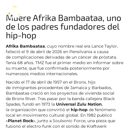
Afrika Bambaataa
ES
Muere Afrika Bambaataa, uno
de los padres fundadores del
hip-hop
Afrika Bambaataa
, cuyo nombre real era Lance Taylor,
falleció el 9 de abril de 2026 en Pensilvania a causa
de complicaciones derivadas de un cáncer de próstata.
Tenía 68 años. TMZ fue el primer medio en informar sobre
su muerte, que fue confirmada posteriormente por
numerosos medios internacionales.
Nacido el 17 de abril de 1957 en el Bronx, hijo
de inmigrantes procedentes de Jamaica y Barbados,
Bambaataa creció en los proyectos de vivienda social
de Bronx River. Tras pasar por la banda callejera Black
Spades, fundó en 1973 la
Universal Zulu Nation
,
la organización que convirtió el
hip-hop
de fenómeno
local en movimiento cultural global. En 1982 publicó
«
Planet Rock
», junto a Soulsonic Force, una pieza que
fusionó el electro-funk con el sonido de Kraftwerk