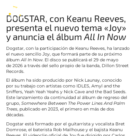
Dogstar
ES
DOGSTAR, con Keanu Reeves,
presenta el nuevo tema «Joy»
y anuncia el álbum
All In Now
Dogstar, con la participación de Keanu Reeves, ha lanzado
el nuevo sencillo
Joy
, que formará parte de su próximo
álbum
All In Now
. El disco se publicará el 29 de mayo
de 2026 a través del sello propio de la banda, Dillon Street
Records.
El álbum ha sido producido por Nick Launay, conocido
por su trabajo con artistas como IDLES, Amyl and the
Sniffers, Yeah Yeah Yeahs y Nick Cave and the Bad Seeds.
Este lanzamiento da continuidad al álbum de regreso del
grupo,
Somewhere Between The Power Lines And Palm
Trees
, publicado en 2023, el primero en más de dos
décadas.
Dogstar está formado por el guitarrista y vocalista Bret
Domrose, el baterista Rob Mailhouse y el bajista Keanu
Reeves. El videoclip oficial de
Joy
fue dirigido por Carlos