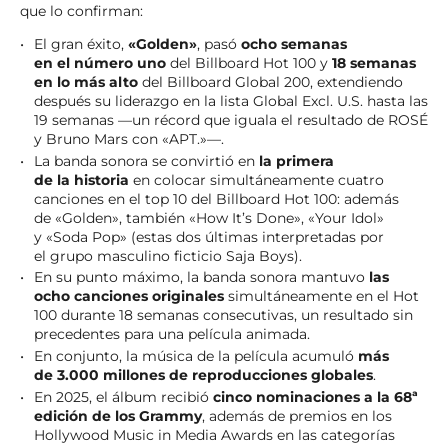
que lo confirman:
El gran éxito,
«Golden»
, pasó
ocho semanas
en el número uno
del Billboard Hot 100 y
18 semanas
en lo más alto
del Billboard Global 200, extendiendo
después su liderazgo en la lista Global Excl. U.S. hasta las
19 semanas —un récord que iguala el resultado de ROSÉ
y Bruno Mars con «APT.»—.
La banda sonora se convirtió en
la primera
de la historia
en colocar simultáneamente cuatro
canciones en el top 10 del Billboard Hot 100: además
de «Golden», también «How It’s Done», «Your Idol»
y «Soda Pop» (estas dos últimas interpretadas por
el grupo masculino ficticio Saja Boys).
En su punto máximo, la banda sonora mantuvo
las
ocho canciones originales
simultáneamente en el Hot
100 durante 18 semanas consecutivas, un resultado sin
precedentes para una película animada.
En conjunto, la música de la película acumuló
más
de 3.000 millones de reproducciones globales
.
En 2025, el álbum recibió
cinco nominaciones a la 68ª
edición de los Grammy
, además de premios en los
Hollywood Music in Media Awards en las categorías