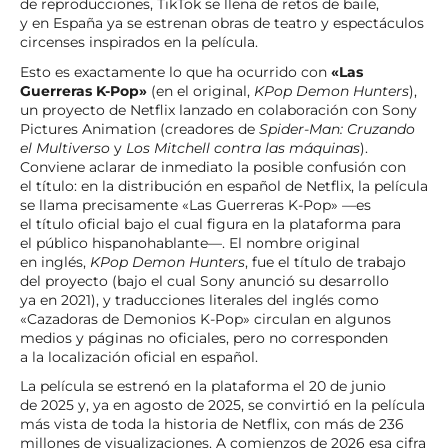
de reproducciones, TikTok se llena de retos de baile,
y en España ya se estrenan obras de teatro y espectáculos
circenses inspirados en la película.
Esto es exactamente lo que ha ocurrido con
«Las
Guerreras K-Pop»
(en el original,
KPop Demon Hunters
),
un proyecto de Netflix lanzado en colaboración con Sony
Pictures Animation (creadores de
Spider-Man: Cruzando
el Multiverso
y
Los Mitchell contra las máquinas
).
Conviene aclarar de inmediato la posible confusión con
el título: en la distribución en español de Netflix, la película
se llama precisamente «Las Guerreras K-Pop» —es
el título oficial bajo el cual figura en la plataforma para
el público hispanohablante—. El nombre original
en inglés,
KPop Demon Hunters
, fue el título de trabajo
del proyecto (bajo el cual Sony anunció su desarrollo
ya en 2021), y traducciones literales del inglés como
«Cazadoras de Demonios K-Pop» circulan en algunos
medios y páginas no oficiales, pero no corresponden
a la localización oficial en español.
La película se estrenó en la plataforma el 20 de junio
de 2025 y, ya en agosto de 2025, se convirtió en la película
más vista de toda la historia de Netflix, con más de 236
millones de visualizaciones. A comienzos de 2026 esa cifra