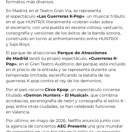
formatos más diversos.
En Madrid, en el Teatro Gran Vía, se representa
el espectáculo
«Las Guerreras K-Pop»
: un musical tributo
en el que HUNTR/X literalmente «cobran vida» sobre
el escenario, con una puesta en escena vistosa, vestuario,
coreografía y versiones de los éxitos de la banda sonora,
construido en torno al enfrentamiento entre HUNTR/X
y Saja Boys.
El parque de atracciones
Parque de Atracciones
de Madrid
lanzó su propio espectáculo,
«Guerreras K-
Pop»
, en el Gran Teatro Auditorio del parque; está incluido
en el precio de la entrada y se representa durante una
temporada limitada, escenificando la batalla de las
guerreras K-pop contra el rey de los demonios.
Por el país recorre
Circo Kpop
, un espectáculo circense
titulado
«Demon Hunters – El Musical»
, que combina
acrobacias, escenografía de neón y coreografía al estilo K-
pop; entre otras ciudades, se han celebrado funciones
en Valencia.
Por último, en mayo de 2026, Netflix anunció junto con
la agencia de conciertos
AEG Presents
una gira mundial
de conciertos en vivo basada en la película: un proyecto