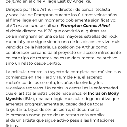
de junio
en el cine Village East by Angelika.
Dirigido por Rob Arthur —director de banda, teclista
y vocalista de Frampton durante los últimos veinte años—
el filme llega en un momento doblemente significativo:
el
50 aniversario
del álbum
Frampton Comes Alive!
,
el doble directo de 1976 que convirtió al guitarrista
de Birmingham en una de las mayores estrellas del rock
mundial y que sigue siendo uno de los discos en vivo más
vendidos de la historia. La posición de Arthur como
colaborador cercano da al proyecto un acceso infrecuente
en este tipo de retratos: no es un documental de archivo,
sino un relato desde dentro.
La película recorre la trayectoria completa del músico: sus
comienzos en The Herd y Humble Pie, el ascenso
meteórico de los setenta, los años de olvido y los
sucesivos regresos. Un capítulo central es la enfermedad
que el artista arrastra desde hace años: el
Inclusion Body
Myositis
(IBM), una patología muscular degenerativa que
amenaza progresivamente su capacidad de tocar
la guitarra. Lejos de ser un cierre, el documental
lo presenta como parte de un retrato más amplio:
el de un artista que sigue activo pese a las limitaciones
físicas.