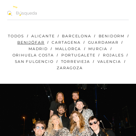
CONCIERTOS | FESTIVALES | EVENTOS
ES
TODOS
ALICANTE
BARCELONA
BENIDORM
BENIJÓFAR
CARTAGENA
GUARDAMAR
MADRID
MALLORCA
MURCIA
ORIHUELA COSTA
PORTUGALETE
ROJALES
SAN FULGENCIO
TORREVIEJA
VALENCIA
ZARAGOZA