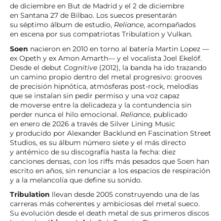
de diciembre en But de Madrid y el 2 de diciembre
en Santana 27 de Bilbao. Los suecos presentarán
su séptimo álbum de estudio,
Reliance
, acompañados
en escena por sus compatriotas Tribulation y Vulkan.
Soen
nacieron en 2010 en torno al batería Martin Lopez —
ex Opeth y ex Amon Amarth— y el vocalista Joel Ekelöf.
Desde el debut
Cognitive
(2012), la banda ha ido trazando
un camino propio dentro del metal progresivo: grooves
de precisión hipnótica, atmósferas post-rock, melodías
que se instalan sin pedir permiso y una voz capaz
de moverse entre la delicadeza y la contundencia sin
perder nunca el hilo emocional.
Reliance
, publicado
en enero de 2026 a través de Silver Lining Music
y producido por Alexander Backlund en Fascination Street
Studios, es su álbum número siete y el más directo
y antémico de su discografía hasta la fecha: diez
canciones densas, con los riffs más pesados que Soen han
escrito en años, sin renunciar a los espacios de respiración
y a la melancolía que define su sonido.
Tribulation
llevan desde 2005 construyendo una de las
carreras más coherentes y ambiciosas del metal sueco.
Su evolución desde el death metal de sus primeros discos