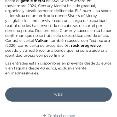
hasta el
gothic metal
de
Sub Rosa in Æternum
(noviembre 2024, Century Media) ha sido gradual,
orgánica y absolutamente deliberada. El álbum —su sexto
— los sitúa en un territorio donde Sisters of Mercy
y el giallo italiano conviven con una carga de oscuridad
teatral que les ha convertido en cabezas de cartel por
derecho propio. Dos premios Grammy suecos en su haber
confirman que no se trata solo de estetica, sino de oficio.
Cerrará el cartel
Vulkan
, también suecos, con
Technatura
(2020) como carta de presentación:
rock progresivo
pesado y atmosférico, una banda que ha construido una
identidad propia con paso firme.
Las entradas están disponibles en preventa desde
35 euros
y en taquilla desde
40 euros
, exclusivamente
en madnesslive.es.
WEB
Copia el enlace