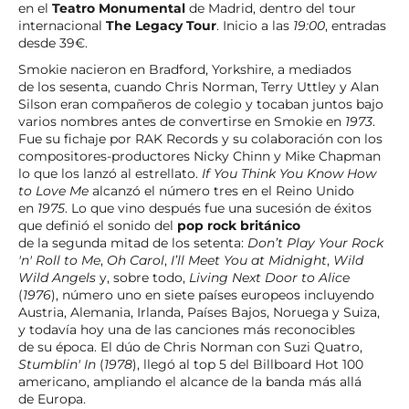
en el
Teatro Monumental
de Madrid, dentro del tour
internacional
The Legacy Tour
. Inicio a las
19:00
, entradas
desde 39€.
Smokie nacieron en Bradford, Yorkshire, a mediados
de los sesenta, cuando Chris Norman, Terry Uttley y Alan
Silson eran compañeros de colegio y tocaban juntos bajo
varios nombres antes de convertirse en Smokie en
1973
.
Fue su fichaje por RAK Records y su colaboración con los
compositores-productores Nicky Chinn y Mike Chapman
lo que los lanzó al estrellato.
If You Think You Know How
to Love Me
alcanzó el número tres en el Reino Unido
en
1975
. Lo que vino después fue una sucesión de éxitos
que definió el sonido del
pop rock británico
de la segunda mitad de los setenta:
Don’t Play Your Rock
'n' Roll to Me
,
Oh Carol
,
I’ll Meet You at Midnight
,
Wild
Wild Angels
y, sobre todo,
Living Next Door to Alice
(
1976
), número uno en siete países europeos incluyendo
Austria, Alemania, Irlanda, Países Bajos, Noruega y Suiza,
y todavía hoy una de las canciones más reconocibles
de su época. El dúo de Chris Norman con Suzi Quatro,
Stumblin' In
(
1978
), llegó al top 5 del Billboard Hot 100
americano, ampliando el alcance de la banda más allá
de Europa.