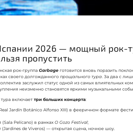
Испании 2026 — мощный рок-т
льзя пропустить
нская рок-группа
Garbage
готовится вновь поразить покло
мках своего долгожданного
прощального тура
. За два с ли
оллектив заслужил статус одной из самых влиятельных ко
тупления неизменно становятся яркими музыкальными соб
 тура включает
три больших концерта
:
Real Jardín Botánico Alfonso XIII) в фееричном формате фес
я
(Sala Pelícano) в рамках
O Gozo Festival
;
я
(Jardines de Viveros) — открытая сцена, ночное шоу.