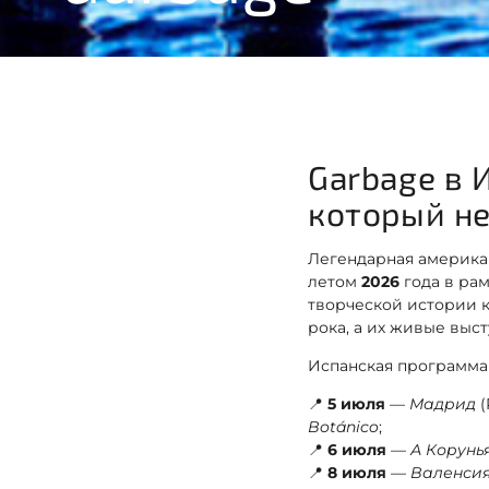
Garbage в 
который не
Легендарная америка
летом
2026
года в ра
творческой истории к
рока, а их живые выс
Испанская программа
📍
5 июля
—
Мадрид
(
Botánico
;
📍
6 июля
—
А Корунь
📍
8 июля
—
Валенси