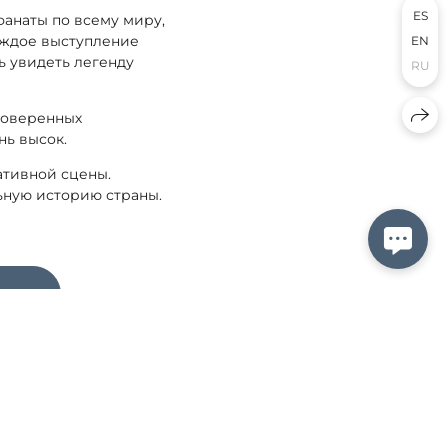
ES
фанаты по всему миру,
аждое выступление
EN
 увидеть легенду
RU
роверенных
нь высок.
ативной сцены.
ьную историю страны.