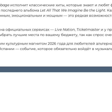
rbage
исполнит классические хиты, которые знают и любят 
с последнего альбома
Let All That We Imagine Be the Light
. К
нным, эмоциональным и мощным — это редкая возможность
 на официальных сервисах —
Live Nation
,
Ticketmaster
и у п
ыбрать лучшие места по вашему бюджету, так как спрос оче
щим культурным магнитом 2026 года для любителей альтерн
спании — событие, которое обязательно войдёт в музыкал
WEB
Поделиться ссылкой