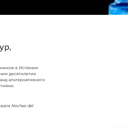
ур,
нников в
Испании
шним десятилетия
манд альтернативного
ытиями.
тиваля
Noches del