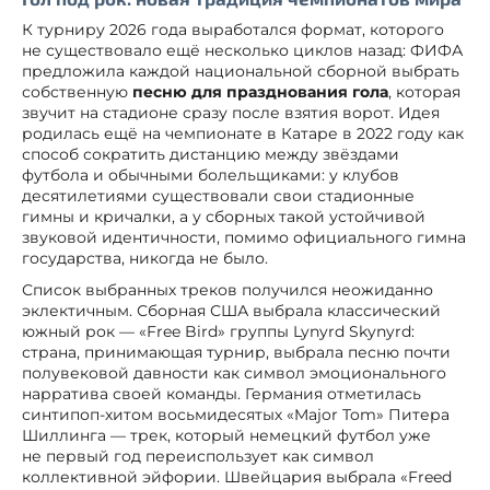
К турниру 2026 года выработался формат, которого
не существовало ещё несколько циклов назад: ФИФА
предложила каждой национальной сборной выбрать
собственную
песню для празднования гола
, которая
звучит на стадионе сразу после взятия ворот. Идея
родилась ещё на чемпионате в Катаре в 2022 году как
способ сократить дистанцию между звёздами
футбола и обычными болельщиками: у клубов
десятилетиями существовали свои стадионные
гимны и кричалки, а у сборных такой устойчивой
звуковой идентичности, помимо официального гимна
государства, никогда не было.
Список выбранных треков получился неожиданно
эклектичным. Сборная США выбрала классический
южный рок — «Free Bird» группы Lynyrd Skynyrd:
страна, принимающая турнир, выбрала песню почти
полувековой давности как символ эмоционального
нарратива своей команды. Германия отметилась
синтипоп-хитом восьмидесятых «Major Tom» Питера
Шиллинга — трек, который немецкий футбол уже
не первый год переиспользует как символ
коллективной эйфории. Швейцария выбрала «Freed