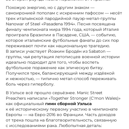
Похожую энергию, но с другим знаком —
самоиронией пополам с искренним пафосом — несёт
трек итальянской пародийной пауэр-метал-группы
Nanowar of Steel «Pasadena 1994». Песня посвящена
финалу чемпионата мира 1994 года, который Италия
проиграла Бразилии в Пасадене, США, — событию,
которое итальянские футбольные фанаты до сих пор
переживают почти как национальную трагедию.
В записи участвует Йоаким Бродéн из Sabaton —
группы, чья репутация летописцев военной истории
идеально подходит для того, чтобы воспеть
футбольное поражение как эпическую битву.
Получился трек, балансирующий между издёвкой
и нежностью, — типично метал-способ переживать
боль через гиперболу.
В Уэльсе всё прошло серьёзнее. Manic Street
Preachers написали «Together Stronger (C'mon Wales)»
как официальный
гимн сборной Уэльса
к её историческому первому участию в чемпионате
Европы — на Евро-2016 во Франции. Часть доходов
от трека пошла на благотворительность, связанную
с исследованиями рака. Любопытная деталь: