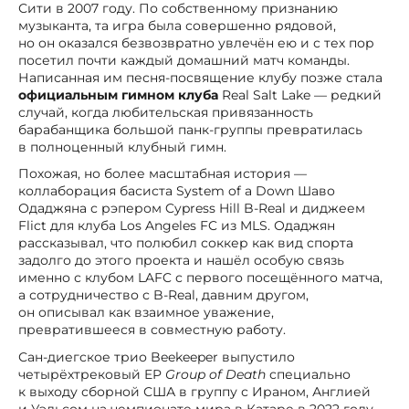
Сити в 2007 году. По собственному признанию
музыканта, та игра была совершенно рядовой,
но он оказался безвозвратно увлечён ею и с тех пор
посетил почти каждый домашний матч команды.
Написанная им песня-посвящение клубу позже стала
официальным гимном клуба
Real Salt Lake — редкий
случай, когда любительская привязанность
барабанщика большой панк-группы превратилась
в полноценный клубный гимн.
Похожая, но более масштабная история —
коллаборация басиста System of a Down Шаво
Одаджяна с рэпером Cypress Hill B-Real и диджеем
Flict для клуба Los Angeles FC из MLS. Одаджян
рассказывал, что полюбил соккер как вид спорта
задолго до этого проекта и нашёл особую связь
именно с клубом LAFC с первого посещённого матча,
а сотрудничество с B-Real, давним другом,
он описывал как взаимное уважение,
превратившееся в совместную работу.
Сан-диегское трио Beekeeper выпустило
четырёхтрековый EP
Group of Death
специально
к выходу сборной США в группу с Ираном, Англией
и Уэльсом на чемпионате мира в Катаре в 2022 году —