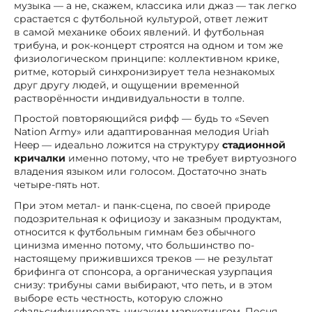
музыка — а не, скажем, классика или джаз — так легко
срастается с футбольной культурой, ответ лежит
в самой механике обоих явлений. И футбольная
трибуна, и рок-концерт строятся на одном и том же
физиологическом принципе: коллективном крике,
ритме, который синхронизирует тела незнакомых
друг другу людей, и ощущении временной
растворённости индивидуальности в толпе.
Простой повторяющийся рифф — будь то «Seven
Nation Army» или адаптированная мелодия Uriah
Heep — идеально ложится на структуру
стадионной
кричалки
именно потому, что не требует виртуозного
владения языком или голосом. Достаточно знать
четыре-пять нот.
При этом метал- и панк-сцена, по своей природе
подозрительная к официозу и заказным продуктам,
относится к футбольным гимнам без обычного
цинизма именно потому, что большинство по-
настоящему прижившихся треков — не результат
брифинга от спонсора, а органическая узурпация
снизу: трибуны сами выбирают, что петь, и в этом
выборе есть честность, которую сложно
сфальсифицировать никаким маркетингом. Песня