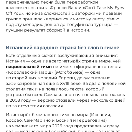
первоначально песня была переработкой
классического хита Фрэнки Валли «Can't Take My Eyes
Off You», но из-за сложностей с авторскими правами
группе пришлось вернуться к чистому листу. Уэльс
под эту мелодию дошёл до полуфинала турнира —
лучший результат сборной в истории.
Испанский парадокс: страна без слов в гимне
Есть отдельный сюжет, заслуживающий внимания:
Испания — одна из всего четырёх стран в мире, чей
национальный гимн
не имеет официального текста.
«Королевский марш» (
Marcha Real
) — одна
из старейших мелодий Европы, документально
зафиксированная ещё в XVIII веке. За два с половиной
столетия так и не появилось текста, который
устроил бы всех. Самая известная попытка состоялась
в 2008 году — версию отозвали через несколько дней
из-за отсутствия согласия.
Из четырёх безмолвных гимнов мира (Испания,
Косово, Сан-Марино и Босния и Герцеговина)
на чемпионате мира 2026 года представлены сразу
два — испанский и боснийский, причём оба молчат