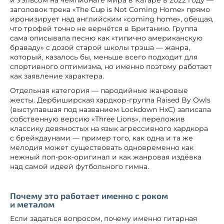
заголовок трека «The Cup is Not Coming Home» прямо
иронизирует над английским «coming home», обещая,
что трофей точно не вернётся в Британию. Группа
сама описывала песню как «типично американскую
браваду» с дозой старой школы трэша — жанра,
который, казалось бы, меньше всего подходит для
спортивного оптимизма, но именно поэтому работает
как заявление характера.
Отдельная категория — пародийные жанровые
жесты. Дербиширская хардкор-группа Raised By Owls
(выступавшая под названием Lockdown HxC) записала
собственную версию «Three Lions», переложив
классику девяностых на язык агрессивного хардкора
с брейкдаунами — пример того, как одна и та же
мелодия может существовать одновременно как
нежный поп-рок-оригинал и как жанровая издёвка
над самой идеей футбольного гимна.
Почему это работает именно с роком
и металом
Если задаться вопросом, почему именно гитарная