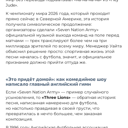
Jude».
К чемпионату мира 2026 года, который проходит
прямо сейчас в Северной Америке, эта история
получила символическое продолжение:
организаторы сделали «Seven Nation Army»
официальной музыкой выхода команд на поле перед
матчами — трек транслируют более чем на три
миллиарда зрителей по всему миру. Менеджер Уайта
объяснил решение просто: спортивная жизнь этой
песни началась с футбола, значит, и официальное
признание должно прийти оттуда же.
«Это придёт домой»: как комедийное шоу
написало главный английский гимн
Если «Seven Nation Army» — пример случайного
усыновления, то
«Three Lions»
— обратная история:
песня, написанная намеренно для футбола,
но настолько правдивая в своей грусти, что
превратилась в нечто большее, чем заказная
композиция.
В 1996 году Английская футбольная ассоциация