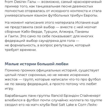
from Desire» Галы — возможно, самый красноречивый
пример того, как танцевальная песня девяностых
полностью оторвалась от исходного контекста и стала
универсальным языком футбольных трибун Европы.
На момент написания этого материала Испания ещё
не представила свой выбор — вместе с ней молчат
сборные Кабо-Верде, Турции, Алжира, Панамы
и Гаити. Это само по себе показывает: для многих
федераций выбор саундтрека для гола —
не формальность, а вопрос репутации, который
требует времени.
Малые истории большой любви
Помимо громких официальных историй, существует
целый пласт скромных, но не менее искренних
жестов — групп, которые написали что-то про футбол
не по заказу федераций, а просто потому что любят
игру.
Барабанщик панк-группы Rancid Брэндон Стайнекерт
влюбился в футбол почти случайно: коллега по группе
сводил его на матч клуба Real Salt Lake в Солт-Лейк-