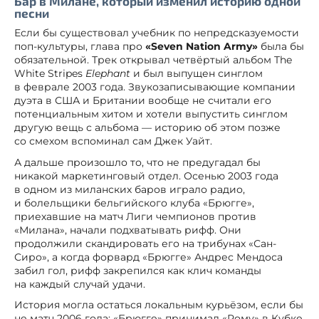
Бар в Милане, который изменил историю одной
песни
Если бы существовал учебник по непредсказуемости
поп-культуры, глава про
«Seven Nation Army»
была бы
обязательной. Трек открывал четвёртый альбом The
White Stripes
Elephant
и был выпущен синглом
в феврале 2003 года. Звукозаписывающие компании
дуэта в США и Британии вообще не считали его
потенциальным хитом и хотели выпустить синглом
другую вещь с альбома — историю об этом позже
со смехом вспоминал сам Джек Уайт.
А дальше произошло то, что не предугадал бы
никакой маркетинговый отдел. Осенью 2003 года
в одном из миланских баров играло радио,
и болельщики бельгийского клуба «Брюгге»,
приехавшие на матч Лиги чемпионов против
«Милана», начали подхватывать рифф. Они
продолжили скандировать его на трибунах «Сан-
Сиро», а когда форвард «Брюгге» Андрес Мендоса
забил гол, рифф закрепился как клич команды
на каждый случай удачи.
История могла остаться локальным курьёзом, если бы
не матч 2006 года: «Брюгге» принимал «Рому» в Кубке