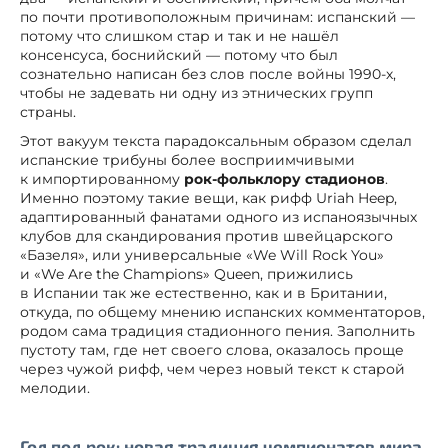
по почти противоположным причинам: испанский —
потому что слишком стар и так и не нашёл
консенсуса, боснийский — потому что был
сознательно написан без слов после войны 1990-х,
чтобы не задевать ни одну из этнических групп
страны.
Этот вакуум текста парадоксальным образом сделал
испанские трибуны более восприимчивыми
к импортированному
рок-фольклору стадионов
.
Именно поэтому такие вещи, как рифф Uriah Heep,
адаптированный фанатами одного из испаноязычных
клубов для скандирования против швейцарского
«Базеля», или универсальные «We Will Rock You»
и «We Are the Champions» Queen, прижились
в Испании так же естественно, как и в Британии,
откуда, по общему мнению испанских комментаторов,
родом сама традиция стадионного пения. Заполнить
пустоту там, где нет своего слова, оказалось проще
через чужой рифф, чем через новый текст к старой
мелодии.
Гол под рок: новая традиция чемпионатов мира