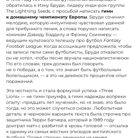
обратилась к Иэну Бруди, лидеру инди-рок-группы
The Lightning Seeds, с просьбой написать
гимн
к домашнему чемпионату Европы
. Бруди сочинил
мелодию, которую интуитивно чувствовал удачной
для трибунного пения, а слова поручил написать
комикам Дэвиду Бэддилу и Фрэнку Скиннеру —
ведущим культового телешоу про футбол
Fantasy
Football League
. Когда ассоциация предложила, чтобы
на записи пели сами футболисты, Бруди отказался:
он не хотел, чтобы песня звучала националистически.
По его словам, трек должен был говорить
не о победах, а о том, что значит быть футбольным
болельщиком, — а это на девяносто процентов опыт
поражений.
Эта честность и стала формулой успеха. «Three
Lions» — не гимн триумфа, а гимн надежды вопреки
опыту: «тридцать лет мучений», но «я знаю, это было
тогда, но это может случиться снова». Любопытная
деталь: в черновом варианте текста была строчка про
защитника Терри Батчера, который в 1989 году
доиграл матч с разбитой в кровь головой — отсылка
к одному из самых жёстких эпизодов английского
футбола. Позже строчку заменили на менее