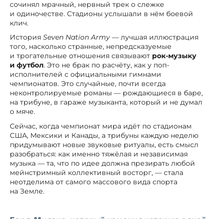
сочинял мрачный, нервный трек о слежке
и одиночестве. Стадионы услышали в нём боевой
клич.
История
Seven Nation Army
— лучшая иллюстрация
того, насколько странные, непредсказуемые
и трогательные отношения связывают
рок-музыку
и футбол
. Это не брак по расчёту, как у поп-
исполнителей с официальными гимнами
чемпионатов. Это случайные, почти всегда
неконтролируемые романы — рождающиеся в баре,
на трибуне, в гараже музыканта, который и не думал
о мяче.
Сейчас, когда чемпионат мира идёт по стадионам
США, Мексики и Канады, а трибуны каждую неделю
придумывают новые звуковые ритуалы, есть смысл
разобраться: как именно тяжёлая и независимая
музыка — та, что по идее должна презирать любой
мейнстримный коллективный восторг, — стала
неотделима от самого массового вида спорта
на Земле.