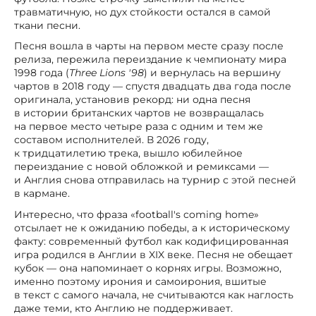
травматичную, но дух стойкости остался в самой
ткани песни.
Песня вошла в чарты на первом месте сразу после
релиза, пережила переиздание к чемпионату мира
1998 года (
Three Lions '98
) и вернулась на вершину
чартов в 2018 году — спустя двадцать два года после
оригинала, установив рекорд: ни одна песня
в истории британских чартов не возвращалась
на первое место четыре раза с одним и тем же
составом исполнителей. В 2026 году,
к тридцатилетию трека, вышло юбилейное
переиздание с новой обложкой и ремиксами —
и Англия снова отправилась на турнир с этой песней
в кармане.
Интересно, что фраза «football's coming home»
отсылает не к ожиданию победы, а к историческому
факту: современный футбол как кодифицированная
игра родился в Англии в XIX веке. Песня не обещает
кубок — она напоминает о корнях игры. Возможно,
именно поэтому ирония и самоирония, вшитые
в текст с самого начала, не считываются как наглость
даже теми, кто Англию не поддерживает.