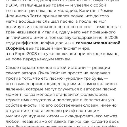
УЕФА, итальянцы выиграли — и увезли с собой
не только три очка, но и мелодию. Капитан «Ромы»
Франческо Тотти признавался позже, что до того
матча вообще не слышал песню, а после не мог
выкинуть из головы «по-по-по-по-по-по» — именно так
трек называют в Италии, где у него нет привычного
английского имени, только звукоподражание. В 2006
году рифф стал неофициальным
гимном итальянской
сборной
, выигравшей чемпионат мира,
а на Евро-2008 его уже включали при выходе команд
на поле перед каждым матчем.
Самое поразительное в этой истории — реакция
самого автора. Джек Уайт не просто не возражал
против того, что его песню «украли» трибуны, —
он называл происходящее одним из самых красивых
явлений, которые могут случиться с автором песни:
момент, когда мелодия становится фольклором,
теряет имя создателя и переходит в коллективную
собственность. По его собственным словам, именно
отсутствие текста сделало рифф настоящим
мультикультурным хитом — скандировать его может
любой, независимо от языка, так же как когда-то весь
мир без перевода подхватывал «на-на-на-на» из «Hey