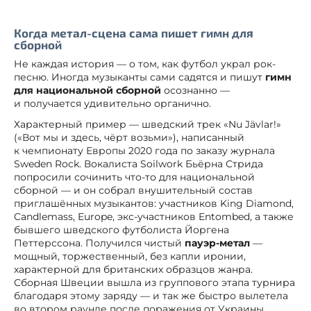
Когда метал-сцена сама пишет гимн для
сборной
Не каждая история — о том, как футбол украл рок-
песню. Иногда музыканты сами садятся и пишут
гимн
для национальной сборной
осознанно —
и получается удивительно органично.
Характерный пример — шведский трек «Nu Jävlar!»
(«Вот мы и здесь, чёрт возьми»), написанный
к чемпионату Европы 2020 года по заказу журнала
Sweden Rock. Вокалиста Soilwork Бьёрна Стрида
попросили сочинить что-то для национальной
сборной — и он собрал внушительный состав
приглашённых музыкантов: участников King Diamond,
Candlemass, Europe, экс-участников Entombed, а также
бывшего шведского футболиста Йоргена
Петтерссона. Получился чистый
пауэр-метал
—
мощный, торжественный, без капли иронии,
характерной для британских образцов жанра.
Сборная Швеции вышла из группового этапа турнира
благодаря этому заряду — и так же быстро вылетела
во втором раунде после поражения от Украины.