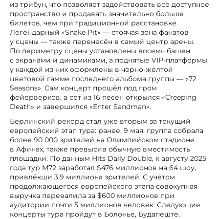
из трибун, что позволяет задействовать всё доступное
пространство и продавать значительно больше
билетов, чем при традиционной расстановке.
Легендарный «Snake Pit» — стоячая зона фанатов
у сцены — также перенесён в самый центр арены.
По периметру сцены установлены восемь башен
с экранами и динамиками, а поднятые VIP-платформы
у каждой из них оформлены в чёрно-жёлтой
цветовой гамме последнего альбома группы — «72
Seasons». Сам концерт прошёл под гром
фейерверков, а сет из 16 песен открылся «Creeping
Death» и завершился «Enter Sandman».
Берлинский рекорд стал уже вторым за текущий
европейский этап тура: ранее, 9 мая, группа собрала
более 90 000 зрителей на Олимпийском стадионе
в Афинах, также превысив обычную вместимость
площадки. По данным Hits Daily Double, к августу 2025
года тур M72 заработал $476 миллионов на 64 шоу,
привлёкши 3,9 миллиона зрителей. С учётом
продолжающегося европейского этапа совокупная
выручка перевалила за $600 миллионов при
аудитории почти 5 миллионов человек. Следующие
концерты тура пройдут в Болонье, Будапеште,