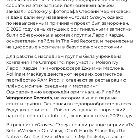
собрать из этих записей полноценный альбом,
заказали обложку у фотографа Стефани Черниковски
и даже дали ему название
«Gravest Gravy»
, однако
по невыясненным причинам проект был заморожен.
В 2026 году семь катушек с оригинальными записями
были обнаружены в архивах группы Ларри Харди,
основателем лейбла In The Red Records, и перенесены
на цифровые носители в безупречном состоянии.
Для работы с наследием группы была учреждена
компания The Cramps Inc. при участии Poison Ivy,
Ларри Харди и кинопродюсера Джимми Маслона.
Rollins и MacKaye действуют через их совместное
партнёрство RAM Prod. и отвечают за реставрацию
плёнок, монтаж, сведение и мастеринг.
Одновременно возрождён оригинальный лейбл
Vengeance Records
, на котором вышли первые
синглы группы. Основная выгодоприобретатель всех
будущих релизов — Poison Ivy, вдова и творческий
партнёр певца Lux Interior, скончавшегося в 2009 году.
В трек-лист
«Gravest Gravy»
вошли ранние версии «TV
Set», «Weekend On Mars», «Can't Hardly Stand It», «The
Natives Are Restless», «Rocket In My Pocket», а также