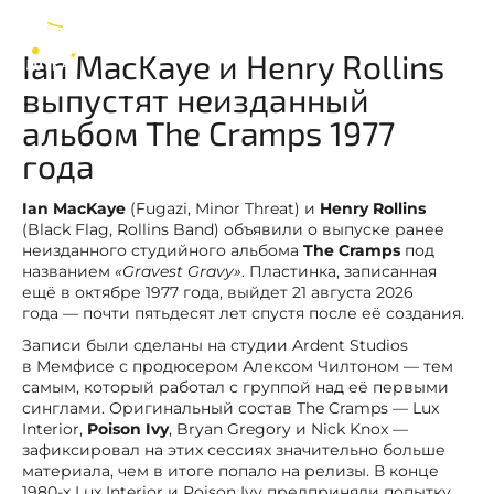
The Cramps
RU
Ian MacKaye и Henry Rollins
выпустят неизданный
альбом The Cramps 1977
года
Ian MacKaye
(Fugazi, Minor Threat) и
Henry Rollins
(Black Flag, Rollins Band) объявили о выпуске ранее
неизданного студийного альбома
The Cramps
под
названием
«Gravest Gravy»
. Пластинка, записанная
ещё в октябре 1977 года, выйдет 21 августа 2026
года — почти пятьдесят лет спустя после её создания.
Записи были сделаны на студии Ardent Studios
в Мемфисе с продюсером Алексом Чилтоном — тем
самым, который работал с группой над её первыми
синглами. Оригинальный состав The Cramps — Lux
Interior,
Poison Ivy
, Bryan Gregory и Nick Knox —
зафиксировал на этих сессиях значительно больше
материала, чем в итоге попало на релизы. В конце
1980-х Lux Interior и Poison Ivy предприняли попытку