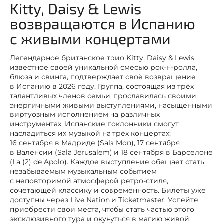
Kitty, Daisy & Lewis
возвращаются в Испанию
с живыми концертами
Легендарное британское трио Kitty, Daisy & Lewis,
известное своей уникальной смесью рок-н-ролла,
блюза и свинга, подтверждает своё возвращение
в Испанию в 2026 году. Группа, состоящая из трёх
талантливых членов семьи, прославилась своими
энергичными живыми выступлениями, насыщенными
виртуозным исполнением на различных
инструментах. Испанские поклонники смогут
насладиться их музыкой на трёх концертах:
16 сентября в Мадриде (Sala Mon), 17 сентября
в Валенсии (Sala Jerusalem) и 18 сентября в Барселоне
(La (2) de Apolo). Каждое выступление обещает стать
незабываемым музыкальным событием
с неповторимой атмосферой ретро-стиля,
сочетающей классику и современность. Билеты уже
доступны через Live Nation и Ticketmaster. Успейте
приобрести свои места, чтобы стать частью этого
эксклюзивного тура и окунуться в магию живой