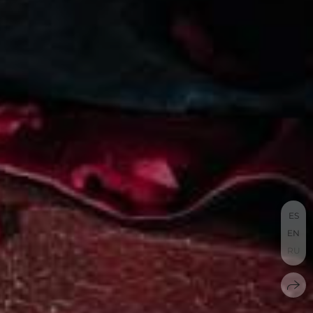
ES
EN
RU