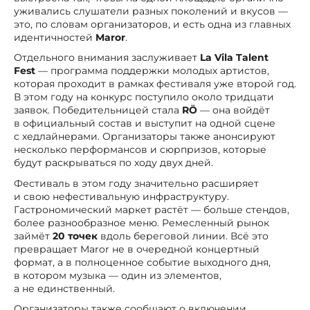
уживались слушатели разных поколений и вкусов —
это, по словам организаторов, и есть одна из главных
идентичностей
Maror
.
Отдельного внимания заслуживает
La Vila Talent
Fest
— программа поддержки молодых артистов,
которая проходит в рамках фестиваля уже второй год.
В этом году на конкурс поступило около тридцати
заявок. Победительницей стала
RÖ
— она войдёт
в официальный состав и выступит на одной сцене
с хедлайнерами. Организаторы также анонсируют
несколько перформансов и сюрпризов, которые
будут раскрываться по ходу двух дней.
Фестиваль в этом году значительно расширяет
и свою нефестивальную инфраструктуру.
Гастрономический маркет растёт — больше стендов,
более разнообразное меню. Ремесленный рынок
займёт
20 точек
вдоль береговой линии. Всё это
превращает Maror не в очередной концертный
формат, а в полноценное событие выходного дня,
в котором музыка — один из элементов,
а не единственный.
Организаторы также сообщают о включении