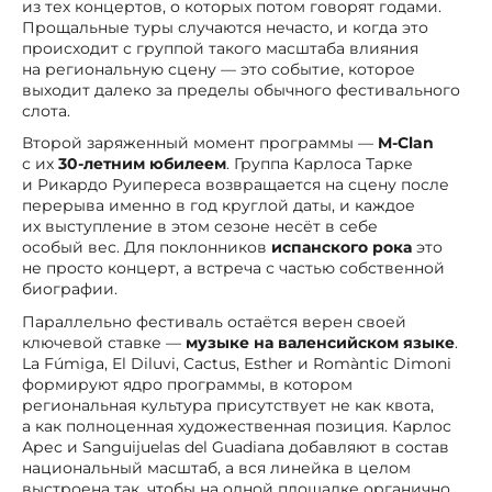
из тех концертов, о которых потом говорят годами.
Прощальные туры случаются нечасто, и когда это
происходит с группой такого масштаба влияния
на региональную сцену — это событие, которое
выходит далеко за пределы обычного фестивального
слота.
Второй заряженный момент программы —
M-Clan
с их
30-летним юбилеем
. Группа Карлоса Тарке
и Рикардо Руипереса возвращается на сцену после
перерыва именно в год круглой даты, и каждое
их выступление в этом сезоне несёт в себе
особый вес. Для поклонников
испанского рока
это
не просто концерт, а встреча с частью собственной
биографии.
Параллельно фестиваль остаётся верен своей
ключевой ставке —
музыке на валенсийском языке
.
La Fúmiga, El Diluvi, Cactus, Esther и Romàntic Dimoni
формируют ядро программы, в котором
региональная культура присутствует не как квота,
а как полноценная художественная позиция. Карлос
Арес и Sanguijuelas del Guadiana добавляют в состав
национальный масштаб, а вся линейка в целом
выстроена так, чтобы на одной площадке органично