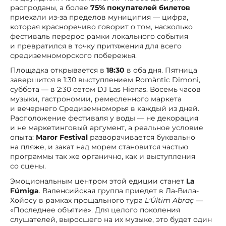
распроданы, а более
75% покупателей билетов
приехали из-за пределов муниципия — цифра,
которая красноречиво говорит о том, насколько
фестиваль перерос рамки локального события
и превратился в точку притяжения для всего
средиземноморского побережья.
Площадка открывается в
18:30
в оба дня. Пятница
завершится в 1:30 выступлением Romàntic Dimoni,
суббота — в 2:30 сетом DJ Las Hienas. Восемь часов
музыки, гастрономии, ремесленного маркета
и вечернего Средиземноморья в каждый из дней.
Расположение фестиваля у воды — не декорация
и не маркетинговый аргумент, а реальное условие
опыта:
Maror Festival
разворачивается буквально
на пляже, и закат над морем становится частью
программы так же органично, как и выступления
со сцены.
Эмоциональным центром этой едиции станет
La
Fúmiga
. Валенсийская группа приедет в Ла-Вила-
Хойосу в рамках прощального тура
L'Últim Abraç
—
«Последнее объятие». Для целого поколения
слушателей, выросшего на их музыке, это будет один