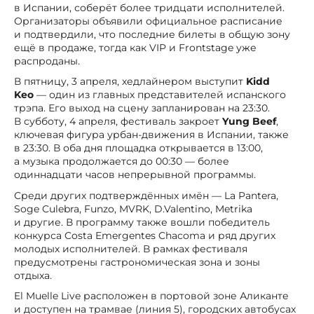
в Испании, соберёт более тридцати исполнителей.
Организаторы объявили официальное расписание
и подтвердили, что последние билеты в общую зону
ещё в продаже, тогда как VIP и Frontstage уже
распроданы.
В пятницу, 3 апреля, хедлайнером выступит
Kidd
Keo
— один из главных представителей испанского
трэпа. Его выход на сцену запланирован на 23:30.
В субботу, 4 апреля, фестиваль закроет
Yung Beef
,
ключевая фигура урбан-движения в Испании, также
в 23:30. В оба дня площадка открывается в 13:00,
а музыка продолжается до 00:30 — более
одиннадцати часов непрерывной программы.
Среди других подтверждённых имён — La Pantera,
Soge Culebra, Funzo, MVRK, D.Valentino, Metrika
и другие. В программу также вошли победитель
конкурса Costa Emergentes Chacoma и ряд других
молодых исполнителей. В рамках фестиваля
предусмотрены гастрономическая зона и зоны
отдыха.
El Muelle Live расположен в портовой зоне Аликанте
и доступен на трамвае (линия 5), городских автобусах