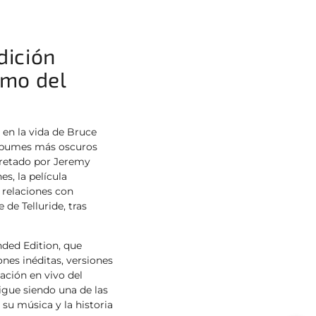
dición
imo del
 en la vida de Bruce
álbumes más oscuros
rpretado por Jeremy
s, la película
s relaciones con
 de Telluride, tras
nded Edition, que
ones inéditas, versiones
ación en vivo del
igue siendo una de las
su música y la historia