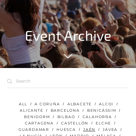
Event Archive
ALL
A CORUÑA
ALBACETE
ALCOI
ALICANTE
BARCELONA
BENICÀSSIM
BENIDORM
BILBAO
CALAHORRA
CARTAGENA
CASTELLÓN
ELCHE
GUARDAMAR
HUESCA
JAÉN
JÁVEA
LA NUCÍA
LEÓN
MADRID
MÁLAGA