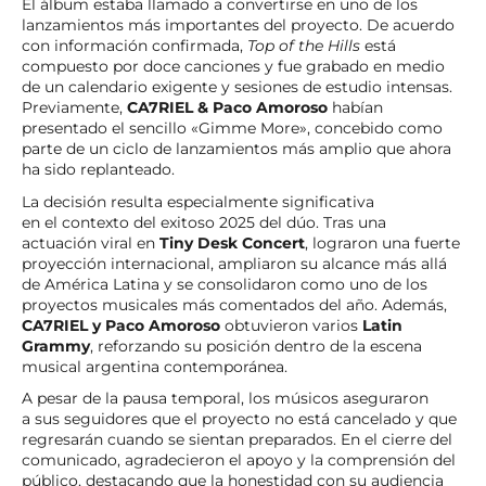
El álbum estaba llamado a convertirse en uno de los
lanzamientos más importantes del proyecto. De acuerdo
con información confirmada,
Top of the Hills
está
compuesto por doce canciones y fue grabado en medio
de un calendario exigente y sesiones de estudio intensas.
Previamente,
CA7RIEL & Paco Amoroso
habían
presentado el sencillo «Gimme More», concebido como
parte de un ciclo de lanzamientos más amplio que ahora
ha sido replanteado.
La decisión resulta especialmente significativa
en el contexto del exitoso 2025 del dúo. Tras una
actuación viral en
Tiny Desk Concert
, lograron una fuerte
proyección internacional, ampliaron su alcance más allá
de América Latina y se consolidaron como uno de los
proyectos musicales más comentados del año. Además,
CA7RIEL y Paco Amoroso
obtuvieron varios
Latin
Grammy
, reforzando su posición dentro de la escena
musical argentina contemporánea.
A pesar de la pausa temporal, los músicos aseguraron
a sus seguidores que el proyecto no está cancelado y que
regresarán cuando se sientan preparados. En el cierre del
comunicado, agradecieron el apoyo y la comprensión del
público, destacando que la honestidad con su audiencia