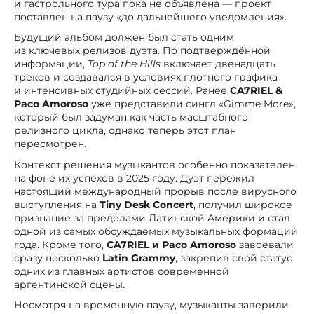
и гастрольного тура пока не объявлена — проект
поставлен на паузу «до дальнейшего уведомления».
Будущий альбом должен был стать одним
из ключевых релизов дуэта. По подтверждённой
информации,
Top of the Hills
включает двенадцать
треков и создавался в условиях плотного графика
и интенсивных студийных сессий. Ранее
CA7RIEL &
Paco Amoroso
уже представили сингл «Gimme More»,
который был задуман как часть масштабного
релизного цикла, однако теперь этот план
пересмотрен.
Контекст решения музыкантов особенно показателен
на фоне их успехов в 2025 году. Дуэт пережил
настоящий международный прорыв после вирусного
выступления на
Tiny Desk Concert
, получил широкое
признание за пределами Латинской Америки и стал
одной из самых обсуждаемых музыкальных формаций
года. Кроме того,
CA7RIEL и Paco Amoroso
завоевали
сразу несколько
Latin Grammy
, закрепив свой статус
одних из главных артистов современной
аргентинской сцены.
Несмотря на временную паузу, музыканты заверили