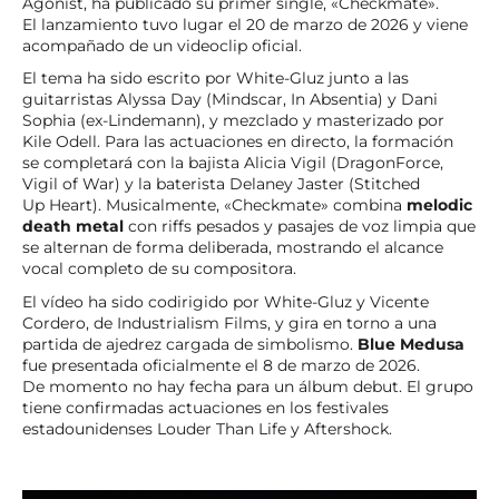
Agonist, ha publicado su primer single, «Checkmate».
El lanzamiento tuvo lugar el 20 de marzo de 2026 y viene
acompañado de un videoclip oficial.
El tema ha sido escrito por White-Gluz junto a las
guitarristas Alyssa Day (Mindscar, In Absentia) y Dani
Sophia (ex-Lindemann), y mezclado y masterizado por
Kile Odell. Para las actuaciones en directo, la formación
se completará con la bajista Alicia Vigil (DragonForce,
Vigil of War) y la baterista Delaney Jaster (Stitched
Up Heart). Musicalmente, «Checkmate» combina
melodic
death metal
con riffs pesados y pasajes de voz limpia que
se alternan de forma deliberada, mostrando el alcance
vocal completo de su compositora.
El vídeo ha sido codirigido por White-Gluz y Vicente
Cordero, de Industrialism Films, y gira en torno a una
partida de ajedrez cargada de simbolismo.
Blue Medusa
fue presentada oficialmente el 8 de marzo de 2026.
De momento no hay fecha para un álbum debut. El grupo
tiene confirmadas actuaciones en los festivales
estadounidenses Louder Than Life y Aftershock.