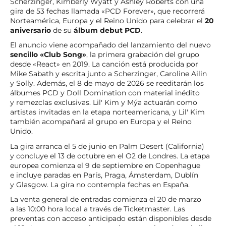
Scherzinger, Kimberly Wyatt y Ashley Roberts con una
gira de 53 fechas llamada «PCD Forever», que recorrerá
Norteamérica, Europa y el Reino Unido para celebrar el
20
aniversario
de su
álbum debut PCD
.
El anuncio viene acompañado del lanzamiento del nuevo
sencillo «Club Song»
, la primera grabación del grupo
desde «React» en 2019. La canción está producida por
Mike Sabath y escrita junto a Scherzinger, Caroline Ailin
y Solly. Además, el 8 de mayo de 2026 se reeditarán los
álbumes PCD y Doll Domination con material inédito
y remezclas exclusivas. Lil' Kim y Mýa actuarán como
artistas invitadas en la etapa norteamericana, y Lil' Kim
también acompañará al grupo en Europa y el Reino
Unido.
La gira arranca el 5 de junio en Palm Desert (California)
y concluye el 13 de octubre en el O2 de Londres. La etapa
europea comienza el 9 de septiembre en Copenhague
e incluye paradas en París, Praga, Ámsterdam, Dublín
y Glasgow. La gira no contempla fechas en España.
La venta general de entradas comienza el 20 de marzo
a las 10:00 hora local a través de Ticketmaster. Las
preventas con acceso anticipado están disponibles desde