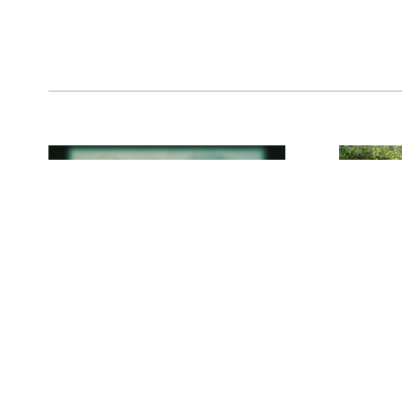
Must Be Wrong publican
Pedr
«Fools Paradise»,
D
su segundo álbum
Cata
de skatepunk
com