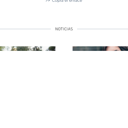
Copia el enlace
NOTICIAS
o Pastor y Los Locos
Diana Leah, voz de De
escalzos recorren
lanza el proyect
luña por primera vez
en solitario DYYA 
pleta en su décimo
el single «Holy Wa