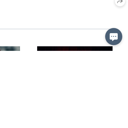
lain,
Calva Louise llega
o
a España por primera vez
con
con «Edge of the Abyss»
ter»