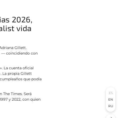
ias 2026,
list vida
riana Gillett.
a — coincidiendo con
. La cuenta oficial
 La propia Gillett
e cumpleaños que podía
ES
en The Times. Será
1997 y 2022, con quien
EN
RU